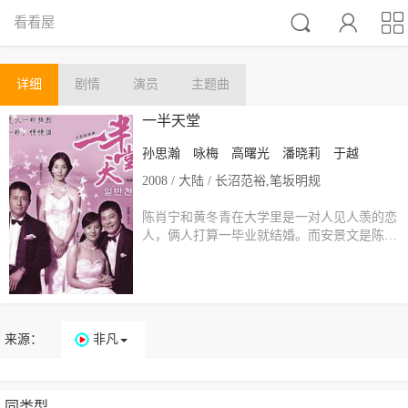



看看屋
详细
剧情
演员
主题曲
一半天堂
孙思瀚
咏梅
高曙光
潘晓莉
于越
2008 / 大陆 / 长沼范裕,笔坂明规
陈肖宁和黄冬青在大学里是一对人见人羡的恋
人，俩人打算一毕业就结婚。而安景文是陈…
来源：
非凡
同类型